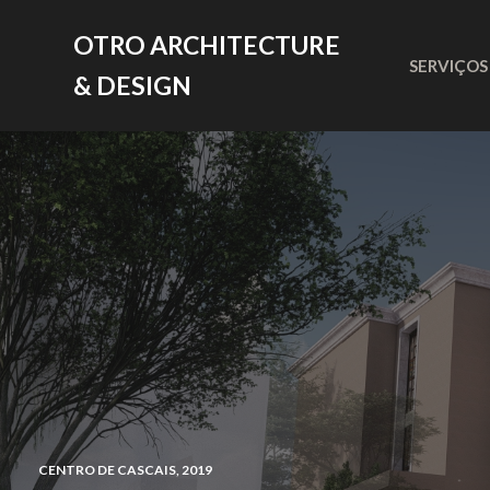
P
OTRO ARCHITECTURE
U
L
SERVIÇOS
& DESIGN
A
R
P
A
R
A
O
C
O
N
T
E
Ú
D
O
CENTRO DE CASCAIS, 2019